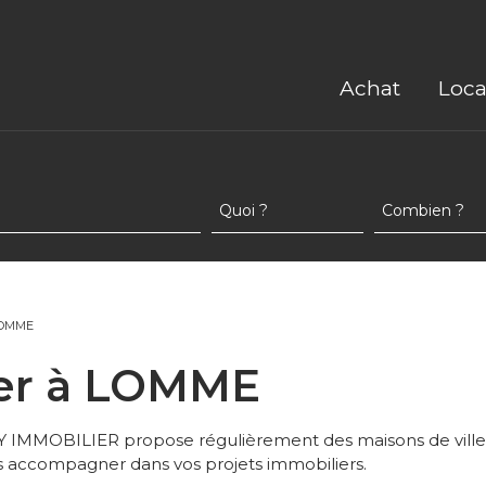
Achat
Loca
LOMME
ouer à LOMME
IMMOBILIER propose régulièrement des maisons de ville 
us accompagner dans vos projets immobiliers.