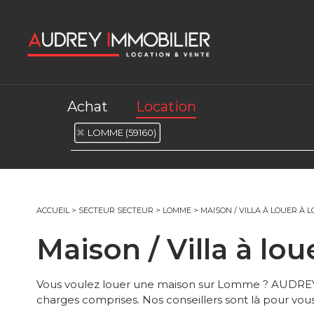
Achat
Location
LOMME (59160)
ACCUEIL
>
SECTEUR SECTEUR
>
LOMME
>
MAISON / VILLA À LOUER À 
Maison / Villa à l
Vous voulez louer une maison sur Lomme ? AUDREY 
charges comprises. Nos conseillers sont là pour vo