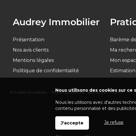
Audrey Immobilier
Prati
Présentation
Barème de
Nos avis clients
Ma recher
Mentions légales
Mon espac
Politique de confidentialité
Estimation
Nous utilisons des cookies sur ce s
© Audrey Immobilier - Tous droits réservés - Réalisation :
Pilotim
Nous les utilisons avec d'autres techn
contenu personnalisé et des publicités
Je refuse
J'accepte