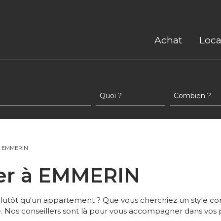
Achat
Loca
À EMMERIN
ouer à EMMERIN
tôt qu'un appartement ? Que vous cherchiez un style cont
Nos conseillers sont là pour vous accompagner dans vos p