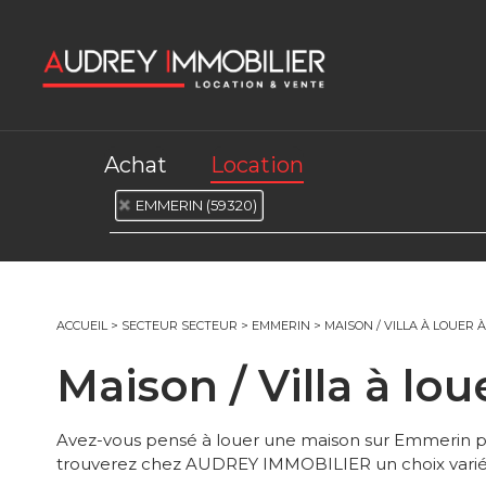
Achat
Location
EMMERIN (59320)
ACCUEIL
>
SECTEUR SECTEUR
>
EMMERIN
>
MAISON / VILLA À LOUER 
Maison / Villa à l
Avez-vous pensé à louer une maison sur Emmerin plu
trouverez chez AUDREY IMMOBILIER un choix varié. 