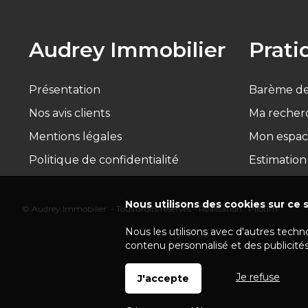
Audrey Immobilier
Prati
Présentation
Barème de
Nos avis clients
Ma recher
Mentions légales
Mon espac
Politique de confidentialité
Estimation
Nous utilisons des cookies sur ce s
© Audrey Immobilier - Tous droits réservés - Réalisation :
Pilotim
Nous les utilisons avec d'autres techn
contenu personnalisé et des publicités
Je refuse
J'accepte