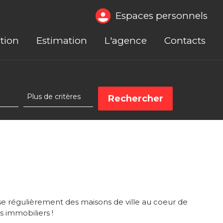
Espaces personnels
tion
Estimation
L'agence
Contacts
 régulièrement des maisons de ville au coeur de
s immobiliers !