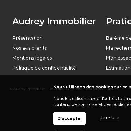
Audrey Immobilier
Prati
Présentation
Barème de
Nos avis clients
Ma recher
Mentions légales
Mon espac
Politique de confidentialité
Estimation
Nous utilisons des cookies sur ce s
© Audrey Immobilier - Tous droits réservés - Réalisation :
Pilotim
Nous les utilisons avec d'autres techn
contenu personnalisé et des publicités
Je refuse
J'accepte