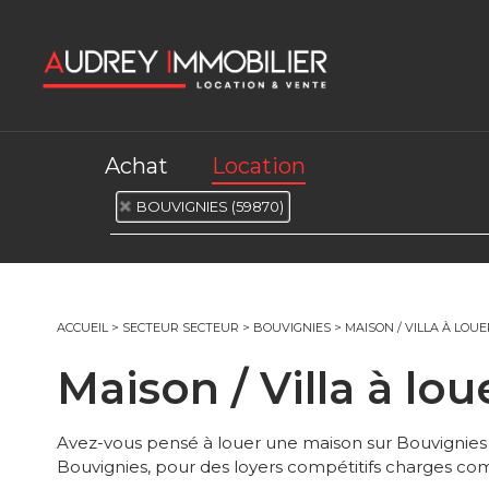
Achat
Location
BOUVIGNIES (59870)
ACCUEIL
>
SECTEUR SECTEUR
>
BOUVIGNIES
>
MAISON / VILLA À LOU
Maison / Villa à l
Avez-vous pensé à louer une maison sur Bouvignie
Bouvignies, pour des loyers compétitifs charges comp