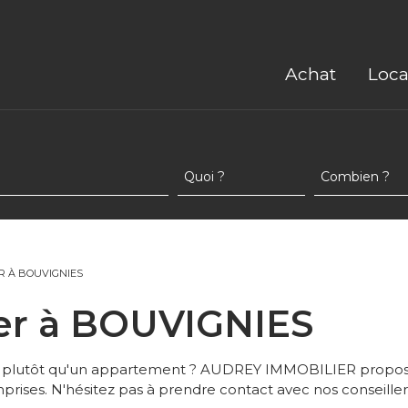
Achat
Loca
ER À BOUVIGNIES
ouer à BOUVIGNIES
s plutôt qu'un appartement ? AUDREY IMMOBILIER propose
rises. N'hésitez pas à prendre contact avec nos conseiller