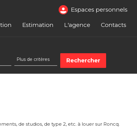
Espaces personnels
tion
Estimation
L'agence
Contacts
nts, de studios, de type 2, etc. à louer sur Roncq.