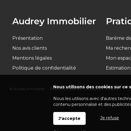
Audrey Immobilier
Prati
Présentation
Barème de
Nos avis clients
Ma recher
Mentions légales
Mon espac
Politique de confidentialité
Estimation
Nous utilisons des cookies sur ce s
© Audrey Immobilier - Tous droits réservés - Réalisation :
Pilotim
Nous les utilisons avec d'autres techn
contenu personnalisé et des publicités
Je refuse
J'accepte