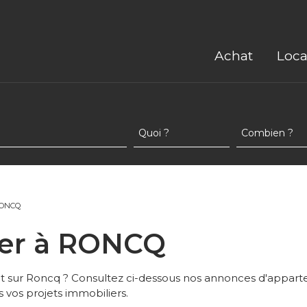
Achat
Loca
RONCQ
uer à RONCQ
t sur Roncq ? Consultez ci-dessous nos annonces d'apparteme
 vos projets immobiliers.