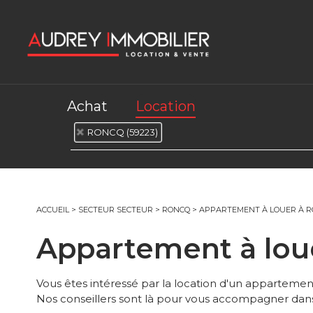
Achat
Location
RONCQ (59223)
ACCUEIL
>
SECTEUR SECTEUR
>
RONCQ
>
APPARTEMENT À LOUER À 
Appartement à lo
Vous êtes intéressé par la location d'un appartemen
Nos conseillers sont là pour vous accompagner dans