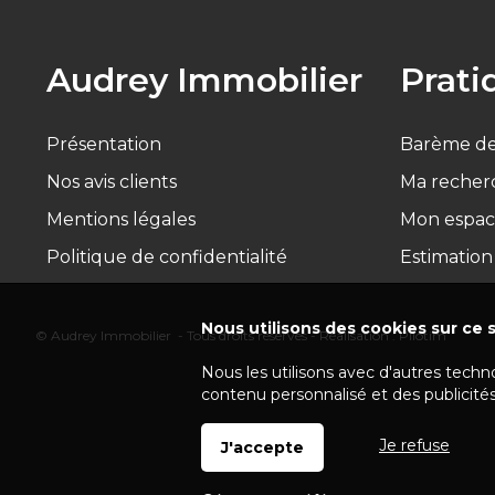
Audrey Immobilier
Prati
Présentation
Barème de
Nos avis clients
Ma recher
Mentions légales
Mon espac
Politique de confidentialité
Estimation
Nous utilisons des cookies sur ce s
© Audrey Immobilier - Tous droits réservés - Réalisation :
Pilotim
Nous les utilisons avec d'autres techn
contenu personnalisé et des publicités
Je refuse
J'accepte