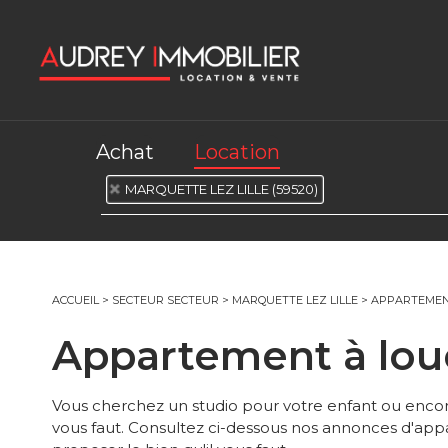
Achat
Location
MARQUETTE LEZ LILLE (59520)
ACCUEIL
>
SECTEUR SECTEUR
>
MARQUETTE LEZ LILLE
>
APPARTEMENT
Appartement à lo
Vous cherchez un studio pour votre enfant ou encor
vous faut. Consultez ci-dessous nos annonces d'appar