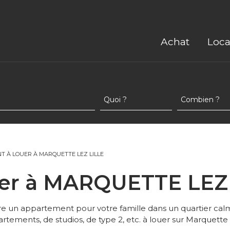
Achat
Loca
 À LOUER À MARQUETTE LEZ LILLE
uer à MARQUETTE LEZ
e un appartement pour votre famille dans un quartier calme
tements, de studios, de type 2, etc. à louer sur Marquette L