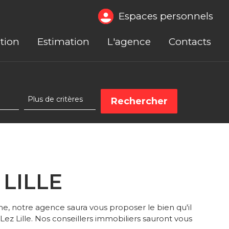
Espaces personnels
tion
Estimation
L'agence
Contacts
 LILLE
, notre agence saura vous proposer le bien qu'il
ez Lille. Nos conseillers immobiliers sauront vous