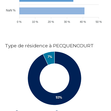
NaN %
0 %
10 %
20 %
30 %
40 %
50 %
Type de résidence à PECQUENCOURT
7%
93%