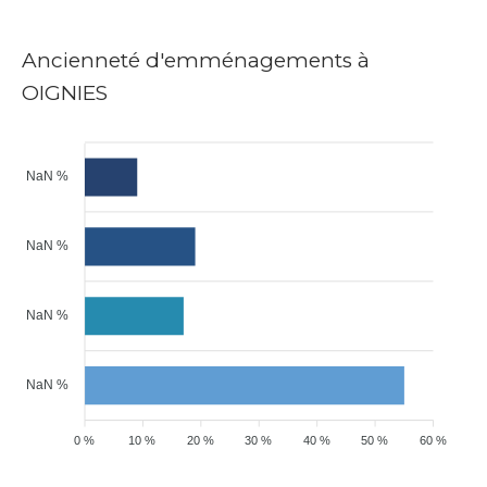
Ancienneté d'emménagements à
OIGNIES
NaN %
NaN %
NaN %
NaN %
0 %
10 %
20 %
30 %
40 %
50 %
60 %