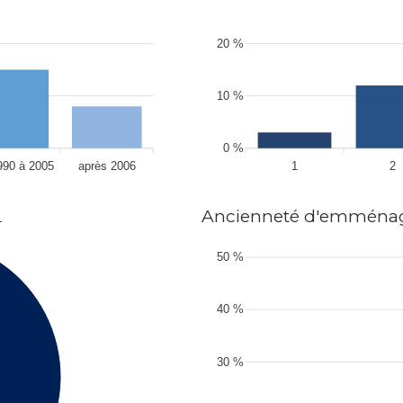
20 %
10 %
0 %
990 à 2005
après 2006
1
2
L
Ancienneté d'emména
50 %
40 %
30 %