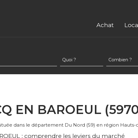
Achat
Loca
CQ EN BAROEUL (5970
ée dans le département Du Nord (59) en région Hauts-d
AROEUL : comprendre les leviers du marché