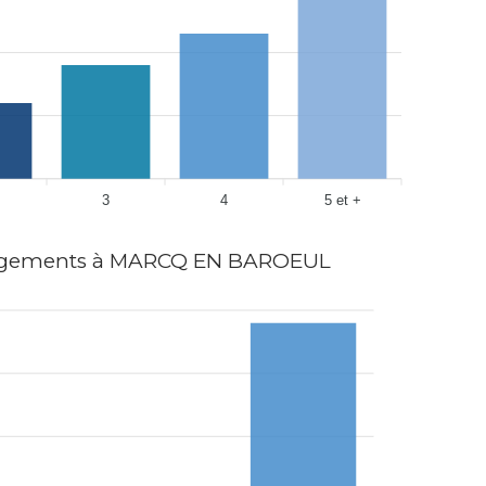
3
4
5 et +
gements à MARCQ EN BAROEUL