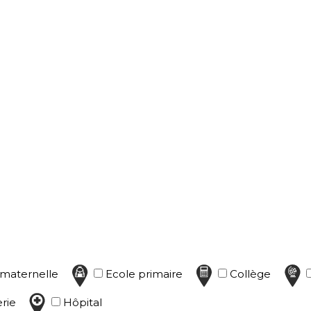
maternelle
Ecole primaire
Collège
rie
Hôpital