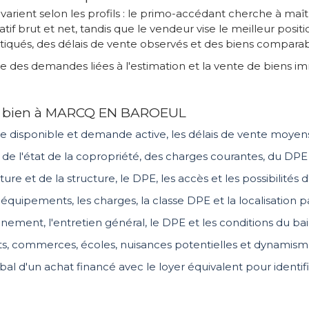
rient selon les profils : le primo-accédant cherche à maît
catif brut et net, tandis que le vendeur vise le meilleur pos
iqués, des délais de vente observés et des biens comparab
demandes liées à l'estimation et la vente de biens immob
d'un bien à MARCQ EN BAROEUL
fre disponible et demande active, les délais de vente moyens 
 de l'état de la copropriété, des charges courantes, du DPE 
 toiture et de la structure, le DPE, les accès et les possibili
s équipements, les charges, la classe DPE et la localisation
nnement, l'entretien général, le DPE et les conditions du bail
rts, commerces, écoles, nuisances potentielles et dynamism
al d'un achat financé avec le loyer équivalent pour identifie