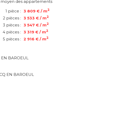
x moyen des appartements
2
1 pièce :
3 809 € / m
2
2 pièces :
3 533 € / m
2
3 pièces :
3 547 € / m
2
4 pièces :
3 319 € / m
2
5 pièces :
2 916 € / m
Q EN BAROEUL
ARCQ EN BAROEUL