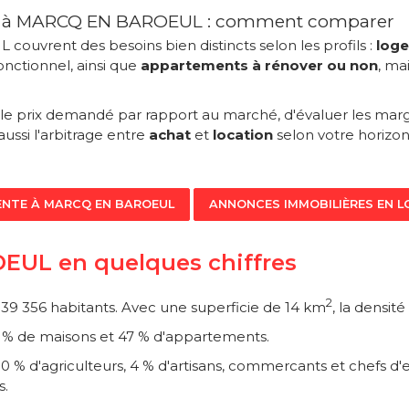
dre à MARCQ EN BAROEUL : comment comparer
uvrent des besoins bien distincts selon les profils :
loge
onctionnel, ainsi que
appartements à rénover ou non
, ma
le prix demandé par rapport au marché, d'évaluer les marge
 aussi l'arbitrage entre
achat
et
location
selon votre horizon
ENTE À MARCQ EN BAROEUL
ANNONCES IMMOBILIÈRES EN 
EUL en quelques chiffres
2
9 356 habitants. Avec une superficie de 14 km
, la densit
53 % de maisons et 47 % d'appartements.
 % d'agriculteurs, 4 % d'artisans, commercants et chefs d'e
s.