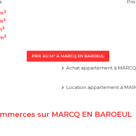
s
Pri
2
 m
2
 m
2
m
2
 m
PRIX AU M² À MARCQ EN BAROEUL
Achat appartement à MARC
Location appartement à M
t commerces sur MARCQ EN BAROEUL