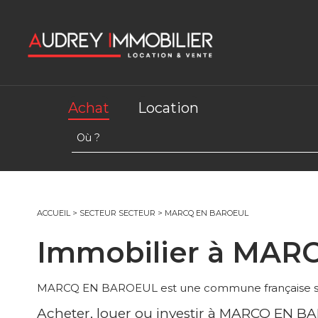
Achat
Location
ACCUEIL
>
SECTEUR SECTEUR
>
MARCQ EN BAROEUL
Immobilier à MAR
MARCQ EN BAROEUL est une commune française situ
Acheter, louer ou investir à MARCQ EN B