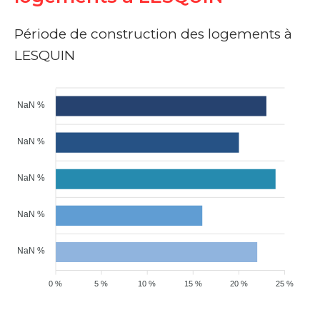
Période de construction des logements à
LESQUIN
NaN %
NaN %
NaN %
NaN %
NaN %
0 %
5 %
10 %
15 %
20 %
25 %