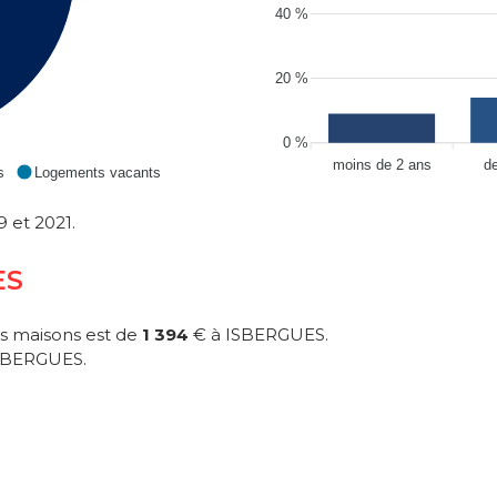
40 %
20 %
0 %
moins de 2 ans
d
s
Logements vacants
 et 2021.
ES
s maisons est de
1 394
€ à ISBERGUES.
SBERGUES.