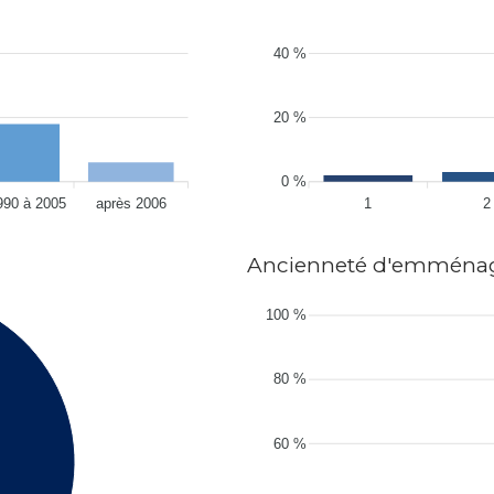
40 %
20 %
0 %
990 à 2005
après 2006
1
2
Ancienneté d'emména
100 %
80 %
60 %