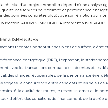
 réussite d'un projet immobilier dépend d'une analyse ri
lité, qualité des services de proximité et performance énerg
sur des données concrètes plutôt que sur l'émotion du mo
 et la location, AUDREY IMMOBILIER intervient à ISBERGUES.
lier à ISBERGUES
sactions récentes portant sur des biens de surface, d'état
a performance énergétique (DPE), l'exposition, le stationneme
ohérent avec les transactions comparables récentes et les dél
local, des charges récupérables, de la performance énergét
ies exigées, la concurrence entre candidats et les délais de 
proximité, la qualité des routes, le réseau internet et le pot
aux d'effort, des conditions de financement, de la durée du p