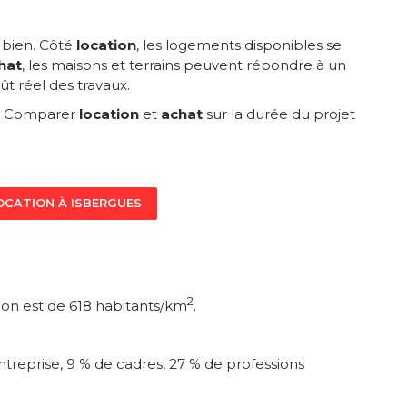
 bien. Côté
location
, les logements disponibles se
hat
, les maisons et terrains peuvent répondre à un
t réel des travaux.
hé. Comparer
location
et
achat
sur la durée du projet
OCATION À ISBERGUES
2
tion est de 618 habitants/km
.
ntreprise, 9 % de cadres, 27 % de professions