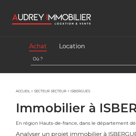
Achat
Location
ACCUEIL
>
SECTEUR SECTEUR
>
ISBERGUES
Immobilier à ISBE
En région Hauts-de-france, dans le département d
Analyser un projet immobilier à ISBERG