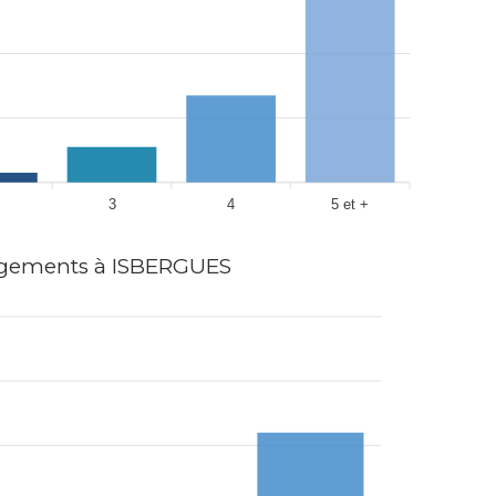
3
4
5 et +
gements à ISBERGUES