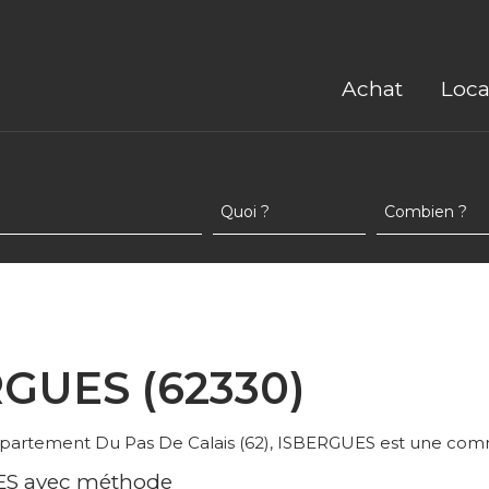
Achat
Loca
RGUES (62330)
épartement Du Pas De Calais (62), ISBERGUES est une comm
UES avec méthode