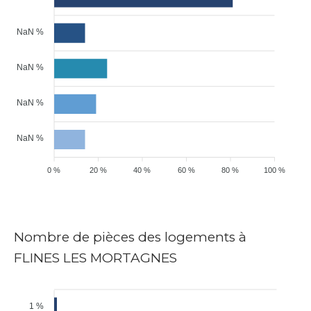
NaN %
NaN %
NaN %
NaN %
0 %
20 %
40 %
60 %
80 %
100 %
Nombre de pièces des logements à
FLINES LES MORTAGNES
1 %