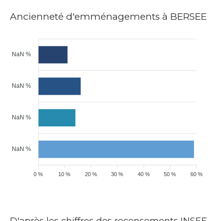
Ancienneté d'emménagements à BERSEE
NaN %
NaN %
NaN %
NaN %
0 %
10 %
20 %
30 %
40 %
50 %
60 %