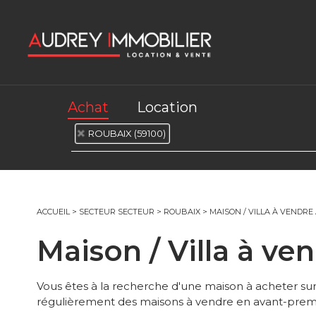
Achat
Location
ROUBAIX (59100)
ACCUEIL
>
SECTEUR SECTEUR
>
ROUBAIX
>
MAISON / VILLA À VENDRE
Maison / Villa à v
Vous êtes à la recherche d'une maison à acheter 
régulièrement des maisons à vendre en avant-premiè