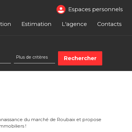
Espaces personnels
tion
Estimation
L'agence
Contacts
nnaissance du marché de Roubaix et propose
mmobiliers !