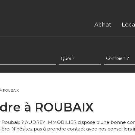
Achat
Loca
 À ROUBAIX
endre à ROUBAIX
sur Roubaix ? AUDREY IMMOBILIER dispose d'une bonne co
re. N'hésitez pas à prendre contact avec nos conseillers i