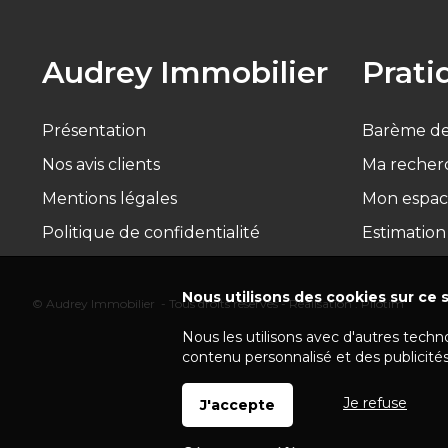
Audrey Immobilier
Prati
Présentation
Barème de
Nos avis clients
Ma recher
Mentions légales
Mon espac
Politique de confidentialité
Estimation
Nous utilisons des cookies sur ce s
© Audrey Immobilier - Tous droits réservés - Réalisation :
Pilotim
Nous les utilisons avec d'autres techn
contenu personnalisé et des publicités
Je refuse
J'accepte