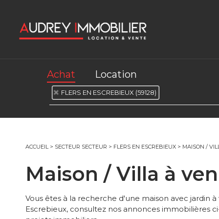
Achat
Location
FLERS EN ESCREBIEUX (59128)
ACCUEIL
>
SECTEUR SECTEUR
>
FLERS EN ESCREBIEUX
>
MAISON / VI
Maison / Villa à 
Vous êtes à la recherche d'une maison avec jardin à
Escrebieux, consultez nos annonces immobilières c