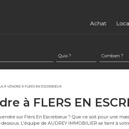
Achat
Loca
LLA À VENDRE À FLERS EN ESCREBIEUX
vendre à FLERS EN ESC
 vendre sur Flers En Escrebieux ? Que ce soit pour une mai
i-dessous. L'équipe de AUDREY IMMOBILIER se tient à votr