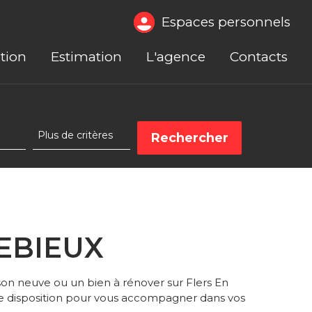
Espaces personnels
tion
Estimation
L'agence
Contacts
REBIEUX
son neuve ou un bien à rénover sur Flers En
e disposition pour vous accompagner dans vos