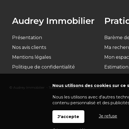
Audrey Immobilier
Prati
Présentation
Barème de
Nos avis clients
Ma recher
Mentions légales
Mon espac
Politique de confidentialité
Estimation
Nous utilisons des cookies sur ce s
© Audrey Immobilier - Tous droits réservés - Réalisation :
Pilotim
Nous les utilisons avec d'autres techn
contenu personnalisé et des publicités
Je refuse
J'accepte