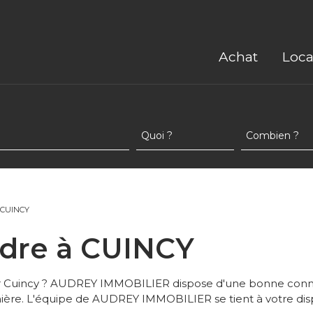
Achat
Loca
 CUINCY
endre à CUINCY
sur Cuincy ? AUDREY IMMOBILIER dispose d'une bonne con
ère. L'équipe de AUDREY IMMOBILIER se tient à votre dis