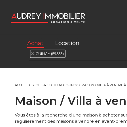
Achat
Location
CUINCY (59553)
ACCUEIL
>
SECTEUR SECTEUR
>
CUINCY
>
MAISON / VILLA À VENDRE À
Maison / Villa à v
Vous êtes à la recherche d'une maison à acheter 
régulièrement des maisons à vendre en avant-premi