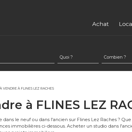
Achat
Loca
 VENDRE À FLINES LEZ RACHES
ndre à FLINES LEZ R
 dans le neuf ou dans l'ancien sur Flines Lez Raches ? Q
ces immobilières ci-dessous. Acheter un studio dans l'anci