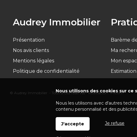
Audrey Immobilier
Prati
Présentation
Barème de
Nos avis clients
Ma recher
Mentions légales
Mon espac
Politique de confidentialité
Estimation
Nous utilisons des cookies sur ce s
© Audrey Immobilier - Tous droits réservés - Réalisation :
Pilotim
Nous les utilisons avec d'autres techn
contenu personnalisé et des publicités
Je refuse
J'accepte