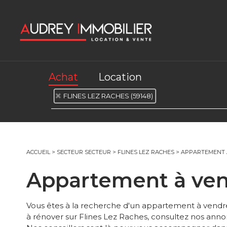
Achat
Location
FLINES LEZ RACHES (59148)
ACCUEIL
>
SECTEUR SECTEUR
>
FLINES LEZ RACHES
>
APPARTEMENT À
Appartement à ve
Vous êtes à la recherche d'un appartement à vendre
à rénover sur Flines Lez Raches, consultez nos annon